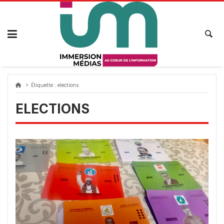
Passer
au
contenu
Étiquette :
elections
ELECTIONS