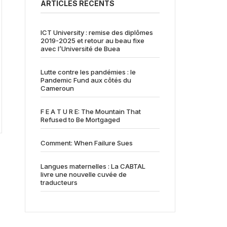
ARTICLES RÉCENTS
ICT University : remise des diplômes
2019-2025 et retour au beau fixe
avec l’Université de Buea
Lutte contre les pandémies : le
Pandemic Fund aux côtés du
Cameroun
F E A T U R E: The Mountain That
Refused to Be Mortgaged
Comment: When Failure Sues
Langues maternelles : La CABTAL
livre une nouvelle cuvée de
traducteurs