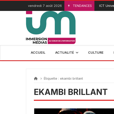
Passer
vendredi 7 août 2026
TENDANCES
ICT Univers
3 Août 2026
au
contenu
ACCUEIL
ACTUALITÉ
CULTURE
Étiquette :
ekambi brillant
EKAMBI BRILLANT