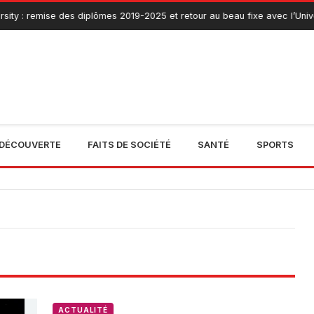
ity : remise des diplômes 2019-2025 et retour au beau fixe avec l’Unive
DÉCOUVERTE
FAITS DE SOCIÉTÉ
SANTÉ
SPORTS
ACTUALITÉ