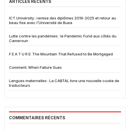
ARTICLES RÉCENTS
ICT University : remise des diplômes 2019-2025 et retour au
beau fixe avec l’Université de Buea
Lutte contre les pandémies : le Pandemic Fund aux côtés du
Cameroun
F E A T U R E: The Mountain That Refused to Be Mortgaged
Comment: When Failure Sues
Langues maternelles : La CABTAL livre une nouvelle cuvée de
traducteurs
COMMENTAIRES RÉCENTS