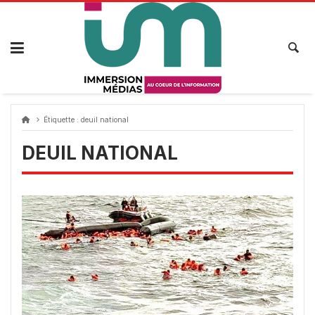
Passer
au
contenu
Étiquette :
deuil national
DEUIL NATIONAL