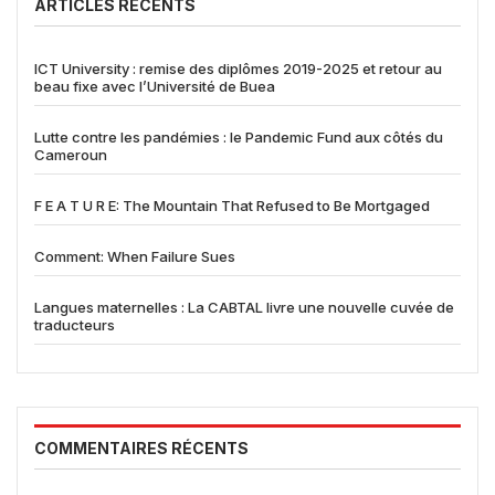
ARTICLES RÉCENTS
ICT University : remise des diplômes 2019-2025 et retour au
beau fixe avec l’Université de Buea
Lutte contre les pandémies : le Pandemic Fund aux côtés du
Cameroun
F E A T U R E: The Mountain That Refused to Be Mortgaged
Comment: When Failure Sues
Langues maternelles : La CABTAL livre une nouvelle cuvée de
traducteurs
COMMENTAIRES RÉCENTS