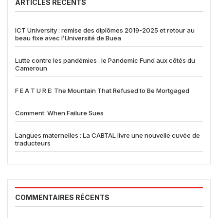
ARTICLES RÉCENTS
ICT University : remise des diplômes 2019-2025 et retour au
beau fixe avec l’Université de Buea
Lutte contre les pandémies : le Pandemic Fund aux côtés du
Cameroun
F E A T U R E: The Mountain That Refused to Be Mortgaged
Comment: When Failure Sues
Langues maternelles : La CABTAL livre une nouvelle cuvée de
traducteurs
COMMENTAIRES RÉCENTS