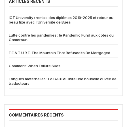
ARTICLES RÉCENTS
ICT University : remise des diplômes 2019-2025 et retour au
beau fixe avec l’Université de Buea
Lutte contre les pandémies : le Pandemic Fund aux côtés du
Cameroun
F E A T U R E: The Mountain That Refused to Be Mortgaged
Comment: When Failure Sues
Langues maternelles : La CABTAL livre une nouvelle cuvée de
traducteurs
COMMENTAIRES RÉCENTS