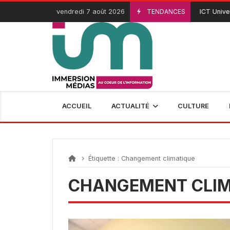
Passer
vendredi 7 août 2026
TENDANCES
ICT Univers
3 Août 2026
au
contenu
ACCUEIL
ACTUALITÉ
CULTURE
Étiquette :
Changement climatique
CHANGEMENT CLIM