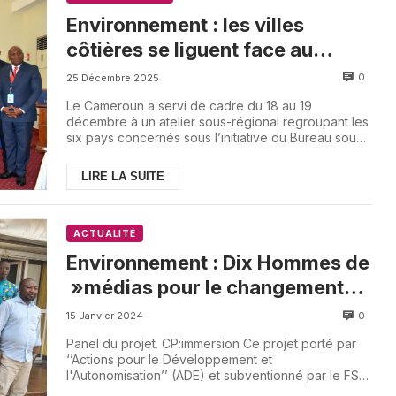
Environnement : les villes
côtières se liguent face au
changement climatique
0
25 Décembre 2025
Le Cameroun a servi de cadre du 18 au 19
décembre à un atelier sous-régional regroupant les
six pays concernés sous l’initiative du Bureau sous-
r...
LIRE LA SUITE
ACTUALITÉ
Environnement : Dix Hommes de
»médias pour le changement
climatique »
0
15 Janvier 2024
Panel du projet. CP:immersion Ce projet porté par
‘’Actions pour le Développement et
l'Autonomisation’’ (ADE) et subventionné par le FSPI
(Fonds ...