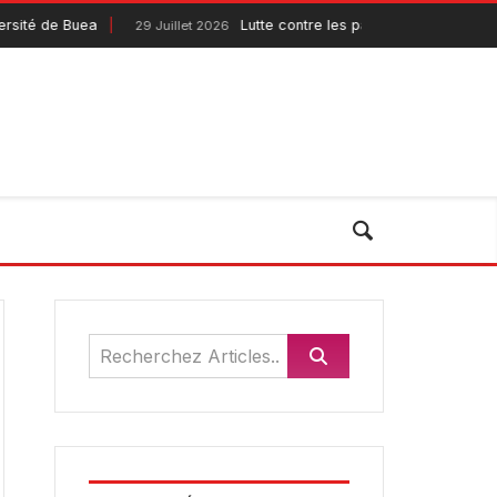
sité de Buea
Lutte contre les pandémies : le Pande
29 Juillet 2026