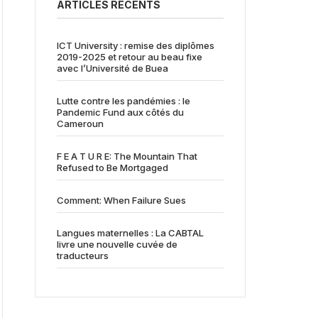
ARTICLES RÉCENTS
ICT University : remise des diplômes
2019-2025 et retour au beau fixe
avec l’Université de Buea
Lutte contre les pandémies : le
Pandemic Fund aux côtés du
Cameroun
F E A T U R E: The Mountain That
Refused to Be Mortgaged
Comment: When Failure Sues
Langues maternelles : La CABTAL
livre une nouvelle cuvée de
traducteurs