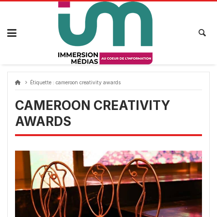
Passer
au
contenu
Étiquette :
cameroon creativity awards
CAMEROON CREATIVITY
AWARDS