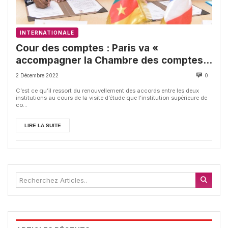
INTERNATIONALE
Cour des comptes : Paris va «
accompagner la Chambre des comptes
du Cameroun dans, l’évaluation des
2 Décembre 2022
0
politiques publiques, l’examen de la
C’est ce qu’il ressort du renouvellement des accords entre les deux
gestion, la sanction des fautes de
institutions au cours de la visite d’étude que l’institution supérieure de
co...
gestion et la certification du compte
général de l’État »
LIRE LA SUITE