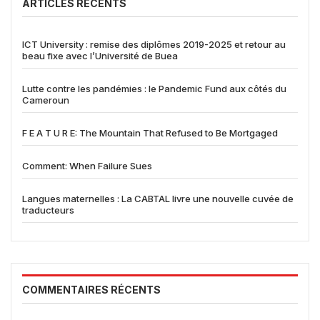
ARTICLES RÉCENTS
ICT University : remise des diplômes 2019-2025 et retour au
beau fixe avec l’Université de Buea
Lutte contre les pandémies : le Pandemic Fund aux côtés du
Cameroun
F E A T U R E: The Mountain That Refused to Be Mortgaged
Comment: When Failure Sues
Langues maternelles : La CABTAL livre une nouvelle cuvée de
traducteurs
COMMENTAIRES RÉCENTS