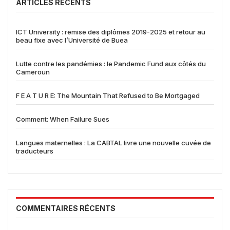
ARTICLES RÉCENTS
ICT University : remise des diplômes 2019-2025 et retour au
beau fixe avec l’Université de Buea
Lutte contre les pandémies : le Pandemic Fund aux côtés du
Cameroun
F E A T U R E: The Mountain That Refused to Be Mortgaged
Comment: When Failure Sues
Langues maternelles : La CABTAL livre une nouvelle cuvée de
traducteurs
COMMENTAIRES RÉCENTS