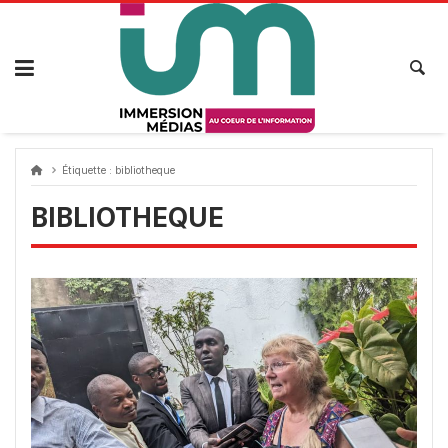
Passer
au
contenu
Étiquette :
bibliotheque
BIBLIOTHEQUE