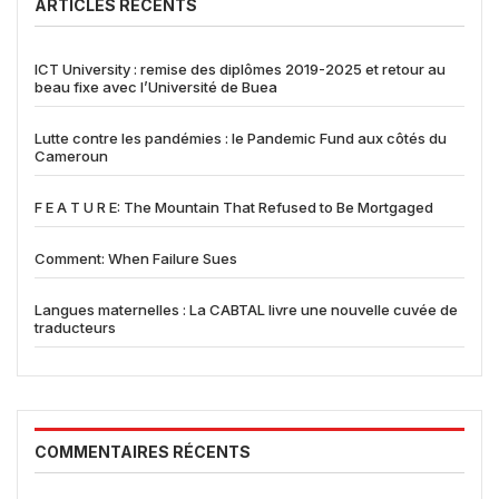
ARTICLES RÉCENTS
ICT University : remise des diplômes 2019-2025 et retour au
beau fixe avec l’Université de Buea
Lutte contre les pandémies : le Pandemic Fund aux côtés du
Cameroun
F E A T U R E: The Mountain That Refused to Be Mortgaged
Comment: When Failure Sues
Langues maternelles : La CABTAL livre une nouvelle cuvée de
traducteurs
COMMENTAIRES RÉCENTS