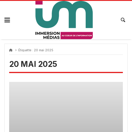
Passer
au
contenu
Étiquette :
20 mai 2025
20 MAI 2025