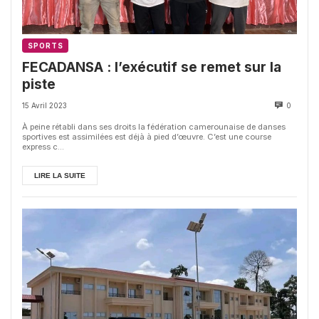
SPORTS
FECADANSA : l’exécutif se remet sur la
piste
15 Avril 2023
0
À peine rétabli dans ses droits la fédération camerounaise de danses
sportives est assimilées est déjà à pied d’œuvre. C’est une course
express c...
LIRE LA SUITE