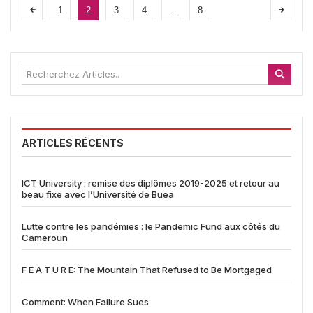
1
2
3
4
…
8
ARTICLES RÉCENTS
ICT University : remise des diplômes 2019-2025 et retour au
beau fixe avec l’Université de Buea
Lutte contre les pandémies : le Pandemic Fund aux côtés du
Cameroun
F E A T U R E: The Mountain That Refused to Be Mortgaged
Comment: When Failure Sues